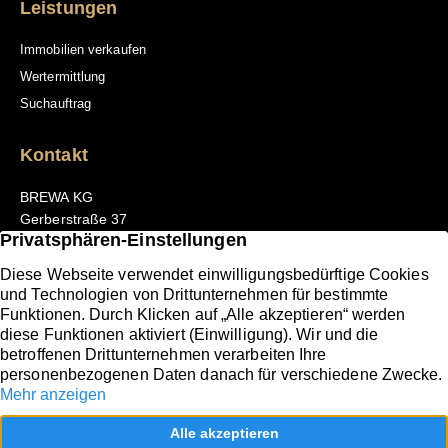
Leistungen
Immobilien verkaufen
Wertermittlung
Suchauftrag
Kontakt
BREWA KG
Gerberstraße 37
66111 Saarbrücken
Tel. +49 681 3098302-0
E-Mail: office@brewa-saarlorlux.com
Folgen Sie uns