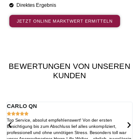
Direktes Ergebnis
JETZT ONLINE MARKTWERT ERMITTELN
BEWERTUNGEN VON UNSEREN
KUNDEN​
CARLO QN





Top Service, absolut empfehlenswert! Von der ersten
D
Besichtigung bis zum Abschluss lief alles unkompliziert,
d
professionell und ohne unnötigen Stress. Besonders toll war
p
unser Ansprechpartner Herrn Lille Walter – ehrlich, zuverlässig
w