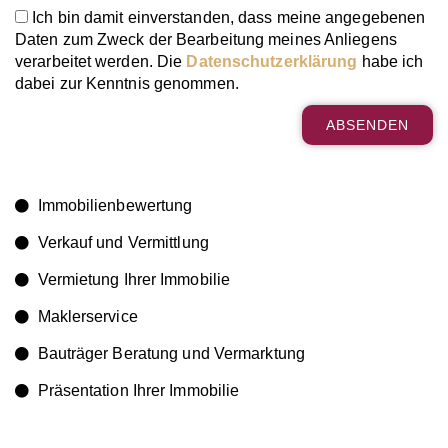
Ich bin damit einverstanden, dass meine angegebenen
Daten zum Zweck der Bearbeitung meines Anliegens
verarbeitet werden. Die
Datenschutzerklärung
habe ich
dabei zur Kenntnis genommen.
ABSENDEN
A
l
t
Immobilienbewertung
e
Verkauf und Vermittlung
r
n
Vermietung Ihrer Immobilie
a
t
Maklerservice
i
v
Bauträger Beratung und Vermarktung
e
Präsentation Ihrer Immobilie
: