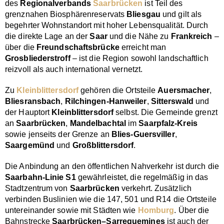
des
Regionalverbands
Saarbrücken
ist Teil des
grenznahen Biosphärenreservats
Bliesgau
und gilt als
begehrter Wohnstandort mit hoher Lebensqualität. Durch
die direkte Lage an der
Saar
und die Nähe zu
Frankreich
–
über die
Freundschaftsbrücke
erreicht man
Grosbliederstroff
– ist die Region sowohl landschaftlich
reizvoll als auch international vernetzt.
Zu
Kleinblittersdorf
gehören die Ortsteile
Auersmacher
,
Bliesransbach
,
Rilchingen-Hanweiler
,
Sitterswald
und
der Hauptort
Kleinblittersdorf
selbst. Die Gemeinde grenzt
an
Saarbrücken
,
Mandelbachtal
im
Saarpfalz-Kreis
sowie jenseits der Grenze an
Blies-Guersviller
,
Saargemünd
und
Großblittersdorf
.
Die Anbindung an den öffentlichen Nahverkehr ist durch die
Saarbahn-Linie S1
gewährleistet, die regelmäßig in das
Stadtzentrum von
Saarbrücken
verkehrt. Zusätzlich
verbinden Buslinien wie die 147, 501 und R14 die Ortsteile
untereinander sowie mit Städten wie
Homburg
. Über die
Bahnstrecke
Saarbrücken–Sarreguemines
ist auch der