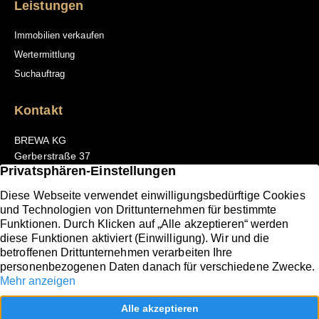
Leistungen
Immobilien verkaufen
Wertermittlung
Suchauftrag
Kontakt
BREWA KG
Gerberstraße 37
66111 Saarbrücken
Tel. +49 681 3098302-0
E-Mail: office@brewa-saarlorlux.com
Folgen Sie uns