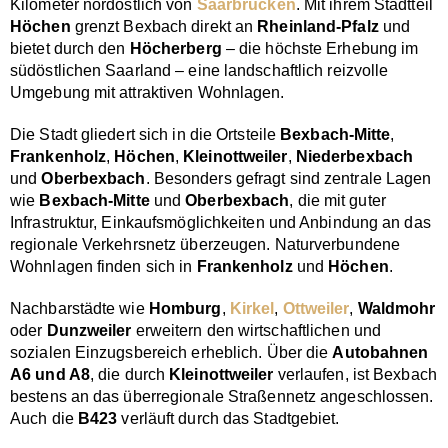
Kilometer nordöstlich von
Saarbrücken
. Mit ihrem Stadtteil
Höchen
grenzt Bexbach direkt an
Rheinland-Pfalz
und
bietet durch den
Höcherberg
– die höchste Erhebung im
südöstlichen Saarland – eine landschaftlich reizvolle
Umgebung mit attraktiven Wohnlagen.
Die Stadt gliedert sich in die Ortsteile
Bexbach-Mitte
,
Frankenholz
,
Höchen
,
Kleinottweiler
,
Niederbexbach
und
Oberbexbach
. Besonders gefragt sind zentrale Lagen
wie
Bexbach-Mitte
und
Oberbexbach
, die mit guter
Infrastruktur, Einkaufsmöglichkeiten und Anbindung an das
regionale Verkehrsnetz überzeugen. Naturverbundene
Wohnlagen finden sich in
Frankenholz
und
Höchen
.
Nachbarstädte wie
Homburg
,
Kirkel
,
Ottweiler
,
Waldmohr
oder
Dunzweiler
erweitern den wirtschaftlichen und
sozialen Einzugsbereich erheblich. Über die
Autobahnen
A6 und A8
, die durch
Kleinottweiler
verlaufen, ist Bexbach
bestens an das überregionale Straßennetz angeschlossen.
Auch die
B423
verläuft durch das Stadtgebiet.