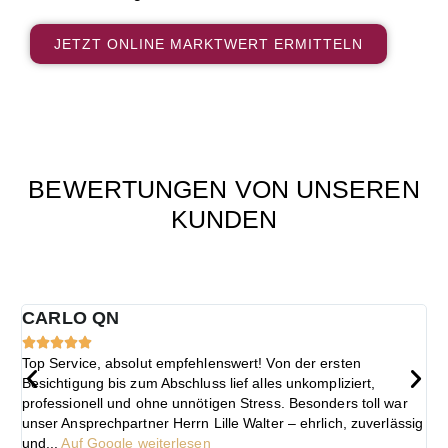
JETZT ONLINE MARKTWERT ERMITTELN
BEWERTUNGEN VON UNSEREN
KUNDEN​
CARLO QN





Top Service, absolut empfehlenswert! Von der ersten
D
Besichtigung bis zum Abschluss lief alles unkompliziert,
d
professionell und ohne unnötigen Stress. Besonders toll war
p
unser Ansprechpartner Herrn Lille Walter – ehrlich, zuverlässig
w
und...
Auf Google weiterlesen
A