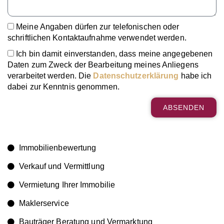
Meine Angaben dürfen zur telefonischen oder
schriftlichen Kontaktaufnahme verwendet werden.
Ich bin damit einverstanden, dass meine angegebenen
Daten zum Zweck der Bearbeitung meines Anliegens
verarbeitet werden. Die
Datenschutzerklärung
habe ich
dabei zur Kenntnis genommen.
ABSENDEN
A
l
t
Immobilienbewertung
e
Verkauf und Vermittlung
r
n
Vermietung Ihrer Immobilie
a
t
Maklerservice
i
v
Bauträger Beratung und Vermarktung