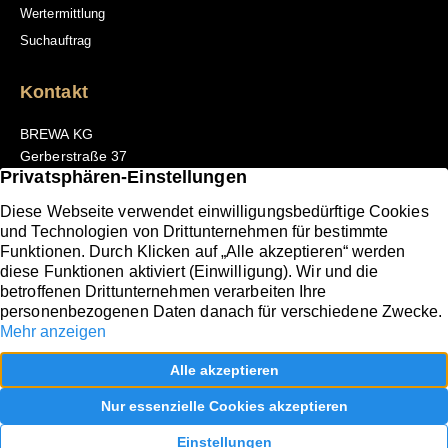
Wertermittlung
Suchauftrag
Kontakt
BREWA KG
Gerberstraße 37
66111 Saarbrücken
Tel. +49 681 3098302-0
E-Mail: office@brewa-saarlorlux.com
Folgen Sie uns
[borlabs-cookie type="btn-cookie-preference"
title="Cookie Einstellungen" element="link"/]